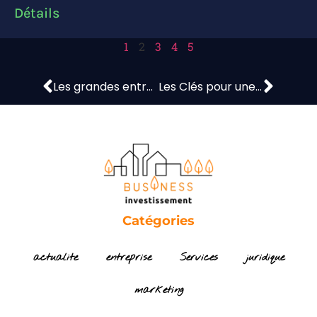
Détails
1
2
3
4
5
Les grandes entreprises améliorent leurs performances : Sniply et l’optimisation du ROI
Les Clés pour une Assurance Professionnelle Auto-entrepreneurs à Prix Maîtrisé
Catégories
actualite
entreprise
Services
juridique
marketing