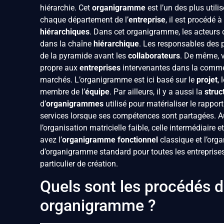
hiérarchie. Cet
organigramme
est l’un des plus utili
chaque département de l’
entreprise
, il est procédé 
hiérarchiques
. Dans cet organigramme, les acteurs de
dans la chaîne
hiérarchique
. Les responsables des p
de la pyramide avant les
collaborateurs
. De même, 
propre aux
entreprises
intervenantes dans la commer
marchés. L’organigramme est ici basé sur le
projet
,
membre de l’
équipe
. Par ailleurs, il y a aussi la
struc
d’
organigrammes
utilisé pour matérialiser le rappo
services lorsque ses compétences sont partagées. A
l’organisation matricielle faible, celle intermédiaire
avez l’
organigramme
fonctionnel
classique et l’or
d’organigramme standard pour toutes les entrepri
particulier de création.
Quels sont les procédés d
organigramme ?