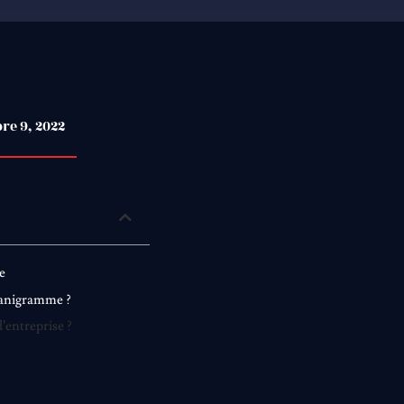
re 9, 2022
e
rganigramme ?
’entreprise ?