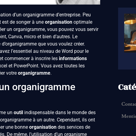
réation d’un organigramme d’entreprise. Peu
nt est de songer à une
organisation
optimale
créer un organigramme, vous pouvez vous servir
int, Canva, micro et bien d’autres. Le
e
d’organigramme que vous voulez créer.
 avez l’essentiel au niveau de Word pour le
 et commencer à inscrire les
informations
xcel et PowerPoint. Vous avez toutes les
éer votre
organigramme
.
Caté
 d’un organigramme
Conta
mme un
outil
indispensable dans le monde des
Mentio
 organigramme à un autre. Cependant, ils ont
iser une bonne
organisation
des services de
tés. De même, l’utilisation d’un organisme