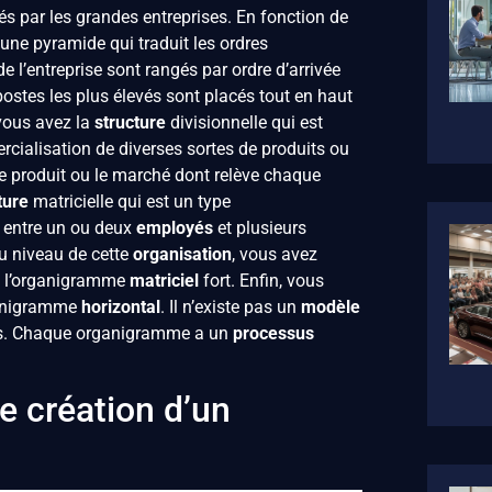
sés par les grandes entreprises. En fonction de
à une pyramide qui traduit les ordres
 l’entreprise sont rangés par ordre d’arrivée
ostes les plus élevés sont placés tout en haut
vous avez la
structure
divisionnelle qui est
cialisation de diverses sortes de produits ou
 le produit ou le marché dont relève chaque
ture
matricielle qui est un type
rt entre un ou deux
employés
et plusieurs
u niveau de cette
organisation
, vous avez
 et l’organigramme
matriciel
fort. Enfin, vous
ganigramme
horizontal
. Il n’existe pas un
modèle
ses. Chaque organigramme a un
processus
e création d’un